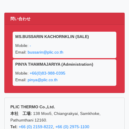
問い合わせ
MS.BUSSARIN KACHORNKLIN (SALE)
Mobile:
-
Email:
bussarin@plic.co.th
PINYA THAMMAJARIYA (Administration)
Mobile:
+66(0)83-988-0395
Email:
pinya@plic.co.th
PLIC THERMO Co.,Ltd.
本社 工場:
138 Moo5, Chiangrakyai, Samkhoke,
Pathumthani 12160.
Tel:
+66 (0) 2159-8222
,
+66 (0) 2975-1100