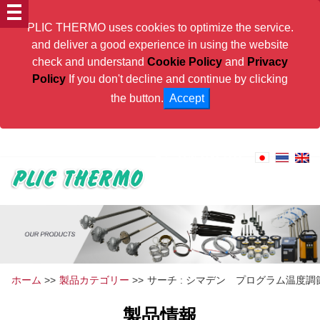
PLIC THERMO uses cookies to optimize the service.
and deliver a good experience in using the website
check and understand
Cookie Policy
and
Privacy
Policy
If you don't decline and continue by clicking
the button.
Accept
PLIC THERMO will contribute to Thai Industries
Tel:
+66(0) 2159-8222
ホーム
>>
製品カテゴリー
>>
サーチ : シマデン プログラム温度調節
製品情報