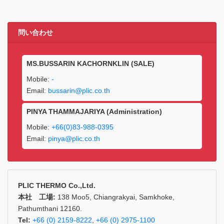
問い合わせ
MS.BUSSARIN KACHORNKLIN (SALE)
Mobile:
-
Email:
bussarin@plic.co.th
PINYA THAMMAJARIYA (Administration)
Mobile:
+66(0)83-988-0395
Email:
pinya@plic.co.th
PLIC THERMO Co.,Ltd.
本社 工場:
138 Moo5, Chiangrakyai, Samkhoke,
Pathumthani 12160.
Tel:
+66 (0) 2159-8222
,
+66 (0) 2975-1100