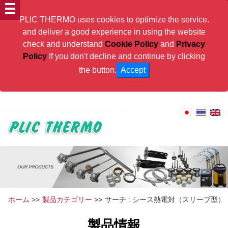
PLIC THERMO uses cookies to optimize the service.
and deliver a good experience in using the website
check and understand
Cookie Policy
and
Privacy
Policy
If you don't decline and continue by clicking
the button.
Accept
PLIC THERMO will contribute to Thai Industries
Tel:
+66(0) 2159-8222
ホーム
>>
製品カテゴリー
>>
サーチ : シース熱電対（スリーブ型）
製品情報