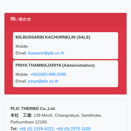
問い合わせ
MS.BUSSARIN KACHORNKLIN (SALE)
Mobile:
-
Email:
bussarin@plic.co.th
PINYA THAMMAJARIYA (Administration)
Mobile:
+66(0)83-988-0395
Email:
pinya@plic.co.th
PLIC THERMO Co.,Ltd.
本社 工場:
138 Moo5, Chiangrakyai, Samkhoke,
Pathumthani 12160.
Tel:
+66 (0) 2159-8222
,
+66 (0) 2975-1100