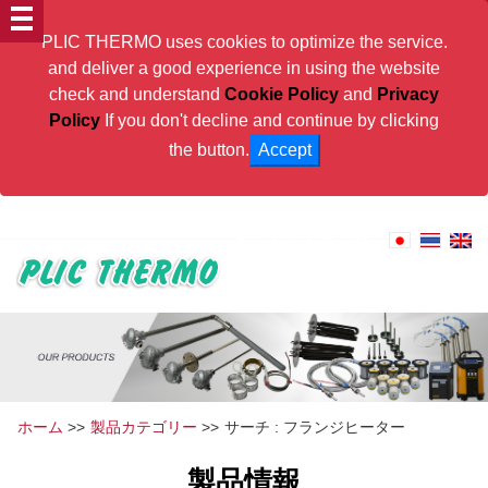
PLIC THERMO uses cookies to optimize the service.
and deliver a good experience in using the website
check and understand
Cookie Policy
and
Privacy
Policy
If you don't decline and continue by clicking
the button.
Accept
PLIC THERMO will contribute to Thai Industries
Tel:
+66(0) 2159-8222
ホーム
>>
製品カテゴリー
>>
サーチ : フランジヒーター
製品情報